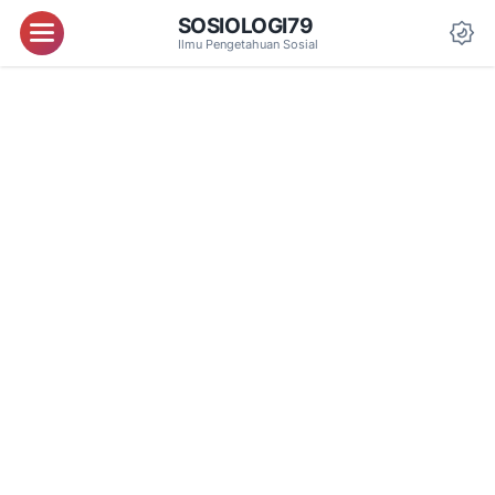
SOSIOLOGI79
Menu
Ilmu Pengetahuan Sosial
Da