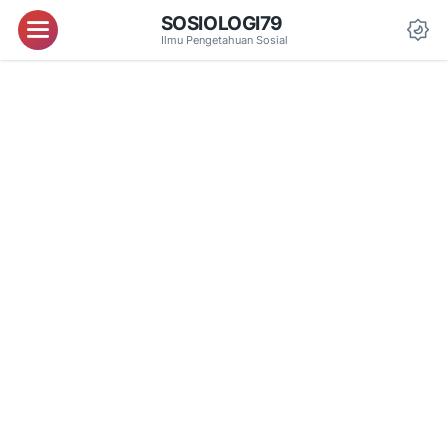
SOSIOLOGI79
Menu
Ilmu Pengetahuan Sosial
Da