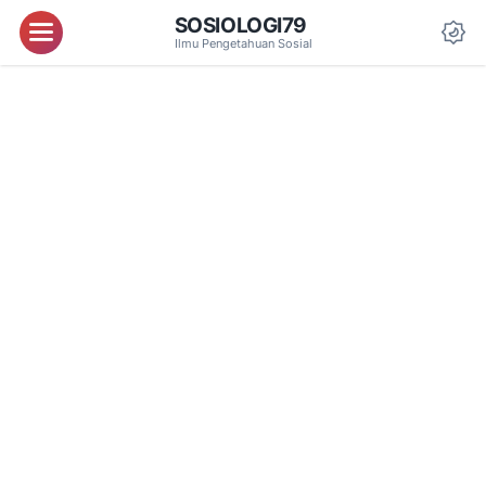
SOSIOLOGI79
Menu
Ilmu Pengetahuan Sosial
Da