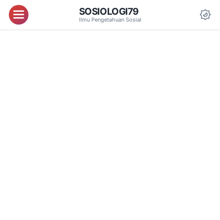
SOSIOLOGI79
Menu
Ilmu Pengetahuan Sosial
Da