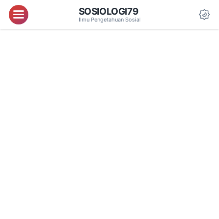
SOSIOLOGI79
Menu
Ilmu Pengetahuan Sosial
Da