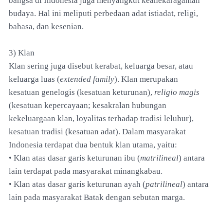
bangsa di Indonesia juga menyangkut keanekaragaman
budaya. Hal ini meliputi perbedaan adat istiadat, religi,
bahasa, dan kesenian.
3) Klan
Klan sering juga disebut kerabat, keluarga besar, atau
keluarga luas (
extended family
). Klan merupakan
kesatuan genelogis (kesatuan keturunan),
religio magis
(kesatuan kepercayaan; kesakralan hubungan
kekeluargaan klan, loyalitas terhadap tradisi leluhur),
kesatuan tradisi (kesatuan adat). Dalam masyarakat
Indonesia terdapat dua bentuk klan utama, yaitu:
• Klan atas dasar garis keturunan ibu (
matrilineal
) antara
lain terdapat pada masyarakat minangkabau.
• Klan atas dasar garis keturunan ayah (
patrilineal
) antara
lain pada masyarakat Batak dengan sebutan marga.